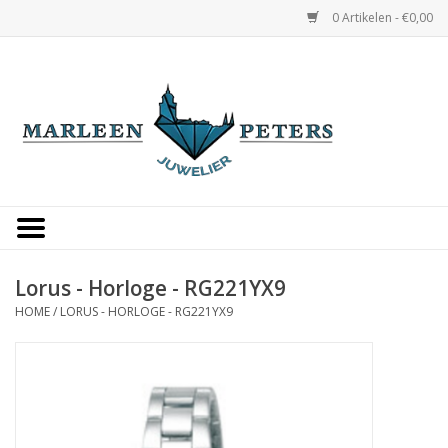
0 Artikelen - €0,00
Home
Horloges
Sieraden
Gepersonaliseerd
Lorus - Horloge - RG221YX9
HOME
/
LORUS - HORLOGE - RG221YX9
Occasions
Trouwringen
Overige