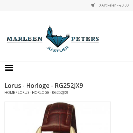
0 Artikelen - €0,00
Home
Horloges
Sieraden
Gepersonaliseerd
Lorus - Horloge - RG252JX9
HOME
/
LORUS - HORLOGE - RG252JX9
Occasions
Trouwringen
Overige