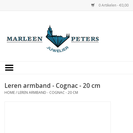
0 Artikelen - €0,00
Home
Horloges
Sieraden
Gepersonaliseerd
Leren armband - Cognac - 20 cm
HOME
/
LEREN ARMBAND - COGNAC - 20 CM
Occasions
Trouwringen
Overige