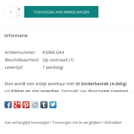
+
TOEVOEGEN AAN WINKELWAGEN
-
Informatie
Artikelnummer:
KS066.GA4
Beschikbaarheid:
Op voorraad
(1)
Levertijd:
1 werkdag
Eten wordt een vrolijk avontuur met dit
kinderbestek (4‑delig)
vol
Kikker en zijn vriendjes
. Gemaakt van
duurzaam roestvrij
staal
en speciaal afgestemd op
kleine handjes
, zodat kinderen
spelenderwijs leren zelfstandig te eten terwijl hun favoriete
vriendjes mee aan tafel zitten.
Aan verlanglijst toevoegen
/
Toevoegen om te vergelijken
/
Afdrukken
Bij
Juwelier Marleen Peters
kan dit bestek
gegraveerd
worden
met een naam of geboortedatum, waardoor het een persoonlijk