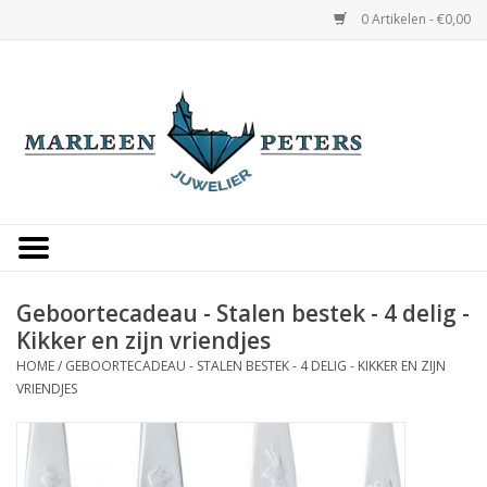
0 Artikelen - €0,00
Home
Horloges
Sieraden
Gepersonaliseerd
Geboortecadeau - Stalen bestek - 4 delig -
Kikker en zijn vriendjes
Occasions
HOME
/
GEBOORTECADEAU - STALEN BESTEK - 4 DELIG - KIKKER EN ZIJN
VRIENDJES
Trouwringen
Overige