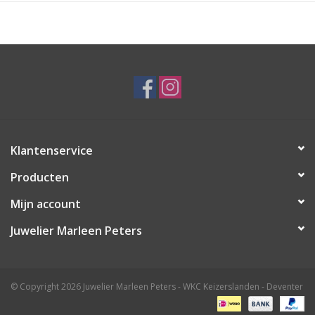
en blijvend geboorte cadeau wordt. Het is
vaatwasmachinebestendig
en wordt
stijlvol verpakt
geleverd
, perfect om te geven… en minstens zo leuk om te
krijgen
Klantenservice
Producten
Mijn account
Juwelier Marleen Peters
© Copyright 2026 Juwelier Marleen Peters - WKC Keizerslanden - Deventer