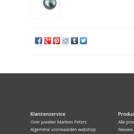
Klantenservice
Produ
Over juwelier Marleen Peters
Alle pro
Algemene voorwaarden webshop
Nieuwe 