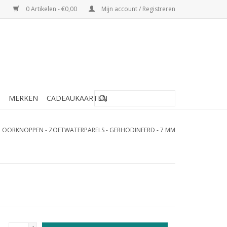
0 Artikelen - €0,00
Mijn account / Registreren
MERKEN
CADEAUKAARTEN
N OORKNOPPEN - ZOETWATERPARELS - GERHODINEERD - 7 MM