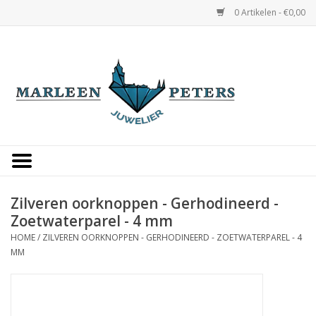
0 Artikelen - €0,00
Home
Horloges
Sieraden
Gepersonaliseerd
Zilveren oorknoppen - Gerhodineerd -
Zoetwaterparel - 4 mm
Occasions
HOME
/
ZILVEREN OORKNOPPEN - GERHODINEERD - ZOETWATERPAREL - 4
MM
Trouwringen
Overige