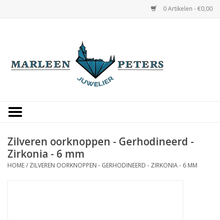
0 Artikelen - €0,00
Home
Horloges
Sieraden
Gepersonaliseerd
Zilveren oorknoppen - Gerhodineerd -
Zirkonia - 6 mm
Occasions
HOME
/
ZILVEREN OORKNOPPEN - GERHODINEERD - ZIRKONIA - 6 MM
Trouwringen
Overige