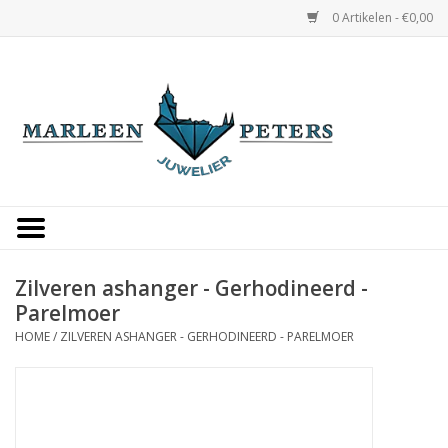
0 Artikelen - €0,00
Home
Horloges
Sieraden
Gepersonaliseerd
Zilveren ashanger - Gerhodineerd -
Parelmoer
Occasions
HOME
/
ZILVEREN ASHANGER - GERHODINEERD - PARELMOER
Trouwringen
Overige