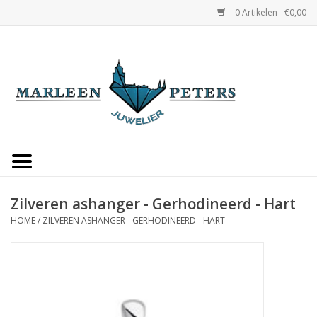
0 Artikelen - €0,00
Home
Horloges
Sieraden
Gepersonaliseerd
Zilveren ashanger - Gerhodineerd - Hart
HOME
/
ZILVEREN ASHANGER - GERHODINEERD - HART
Occasions
Trouwringen
Overige