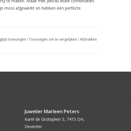
arty te maken. Maak met Jwls4u leuke combinaties
 zijn mooi afgewerkt en hebben een perfecte
glijst toevoegen
/
Toevoegen om te vergelijken
/
Afdrukken
Juwelier Marleen Peters
Karel de Groteplein 5, 7415 DH,
Deventer