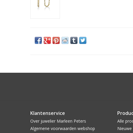
Klantenservice
Produ
Over juwelier Marleen Peters
Alle pro
Algemene voorwaarden webshop
Nieuwe 