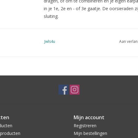
dragen, of om te combineren en je eigen earp
in je 1e, 2e en - of 3e gaatje. De oorsieraden
sluiting.
Jwls4u
Aan verlan
cten
Mijn account
ducten
Registreren
producten
Mijn bestellingen