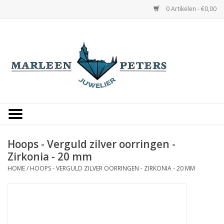
0 Artikelen - €0,00
Home
Horloges
Sieraden
Gepersonaliseerd
Hoops - Verguld zilver oorringen -
Zirkonia - 20 mm
Occasions
HOME
/
HOOPS - VERGULD ZILVER OORRINGEN - ZIRKONIA - 20 MM
Trouwringen
Overige