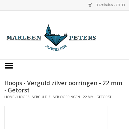
0 Artikelen - €0,00
Home
Horloges
Sieraden
Gepersonaliseerd
Hoops - Verguld zilver oorringen - 22 mm
- Getorst
Occasions
HOME
/
HOOPS - VERGULD ZILVER OORRINGEN - 22 MM - GETORST
Trouwringen
Overige