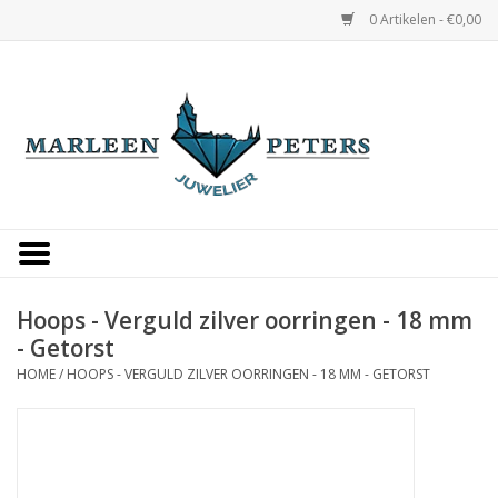
0 Artikelen - €0,00
Home
Horloges
Sieraden
Gepersonaliseerd
Hoops - Verguld zilver oorringen - 18 mm
- Getorst
Occasions
HOME
/
HOOPS - VERGULD ZILVER OORRINGEN - 18 MM - GETORST
Trouwringen
Overige