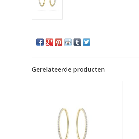
Gerelateerde producten
Gisser Hoops - Verguld zilver oorringen - 2
Gisser 
mm - 40 mm - Zirkonia
TOEVOEGEN AAN WINKELWAGEN
TO