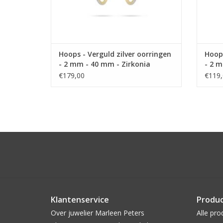
Hoops - Verguld zilver oorringen
Hoops
- 2 mm - 40 mm - Zirkonia
- 2 m
€179,00
€119,
Klantenservice
Produ
Over juwelier Marleen Peters
Alle pro