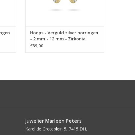
ingen
Hoops - Verguld zilver oorringen
- 2 mm - 12 mm - Zirkonia
€89,00
Juwelier Marleen Peters
Karel de Groteplein 5, 7415 DH,