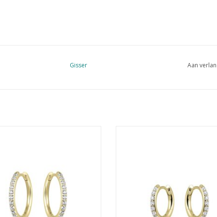
Gisser
Aan verlan
Hoops - Verguld zilver oorringen - 2
Gisser Hoops - Verguld zilver oorri
mm - 20 mm - Zirkonia
mm - 15 mm - Zirkonia
EVOEGEN AAN WINKELWAGEN
TOEVOEGEN AAN WINKELWA