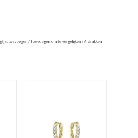
glijst toevoegen
/
Toevoegen om te vergelijken
/
Afdrukken
ngen - 2
Gisser Hoops - Verguld zilver oorringen - 2
mm - 12 mm - Zirkonia
GEN
TOEVOEGEN AAN WINKELWAGEN