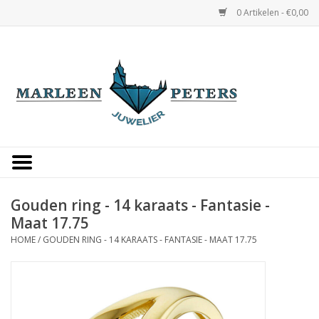
0 Artikelen - €0,00
Home
Horloges
Sieraden
Gepersonaliseerd
Gouden ring - 14 karaats - Fantasie -
Maat 17.75
Occasions
HOME
/
GOUDEN RING - 14 KARAATS - FANTASIE - MAAT 17.75
Trouwringen
Overige