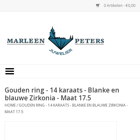
0 Artikelen - €0,00
Home
Horloges
Sieraden
Gepersonaliseerd
Gouden ring - 14 karaats - Blanke en
blauwe Zirkonia - Maat 17.5
Occasions
HOME
/
GOUDEN RING - 14 KARAATS - BLANKE EN BLAUWE ZIRKONIA -
MAAT 17.5
Trouwringen
Overige