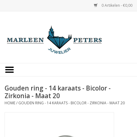
0 Artikelen - €0,00
Home
Horloges
Sieraden
Gepersonaliseerd
Gouden ring - 14 karaats - Bicolor -
Zirkonia - Maat 20
Occasions
HOME
/
GOUDEN RING - 14 KARAATS - BICOLOR - ZIRKONIA - MAAT 20
Trouwringen
Overige