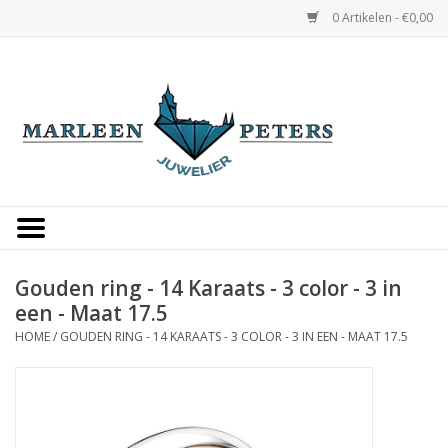
0 Artikelen - €0,00
Home
Horloges
Sieraden
Gepersonaliseerd
Gouden ring - 14 Karaats - 3 color - 3 in
een - Maat 17.5
Occasions
HOME
/
GOUDEN RING - 14 KARAATS - 3 COLOR - 3 IN EEN - MAAT 17.5
Trouwringen
Overige