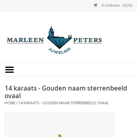
0 Artikelen - €0,00
Home
Horloges
Sieraden
Gepersonaliseerd
14 karaats - Gouden naam sterrenbeeld
ovaal
Occasions
HOME
/
14 KARAATS - GOUDEN NAAM STERRENBEELD OVAAL
Trouwringen
Overige