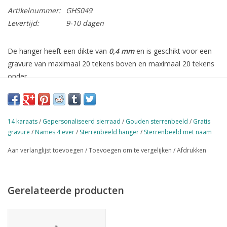
Artikelnummer:
GHS049
Levertijd:
9-10 dagen
De hanger heeft een dikte van
0,4 mm
en is geschikt voor een
gravure van maximaal 20 tekens boven en maximaal 20 tekens
onder.
De afmetingen van deze hanger is
22,2 mm
hoog en
18,7
mm
breed.
14 karaats
/
Gepersonaliseerd sierraad
/
Gouden sterrenbeeld
/
Gratis
Gemaakt van
14 karaats goud
, maar is ook leverbaar in zilver.
gravure
/
Names 4 ever
/
Sterrenbeeld hanger
/
Sterrenbeeld met naam
Aan verlanglijst toevoegen
/
Toevoegen om te vergelijken
/
Afdrukken
Elke bestelling wordt standaard door ons verzonden in
een
mooie geschenkverpakking
. Leuk voor u zelf of om
cadeau te geven!
Gerelateerde producten
Vanaf €50,- verzenden wij
gratis
.