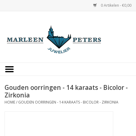
0 Artikelen - €0,00
Home
Horloges
Sieraden
Gepersonaliseerd
Gouden oorringen - 14 karaats - Bicolor -
Zirkonia
Occasions
HOME
/
GOUDEN OORRINGEN - 14 KARAATS - BICOLOR - ZIRKONIA
Trouwringen
Overige