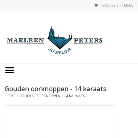
0 Artikelen - €0,00
Home
Horloges
Sieraden
Gepersonaliseerd
Gouden oorknoppen - 14 karaats
HOME
/
GOUDEN OORKNOPPEN - 14 KARAATS
Occasions
Trouwringen
Overige