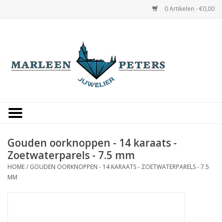
0 Artikelen - €0,00
Home
Horloges
Sieraden
Gepersonaliseerd
Gouden oorknoppen - 14 karaats -
Zoetwaterparels - 7.5 mm
Occasions
HOME
/
GOUDEN OORKNOPPEN - 14 KARAATS - ZOETWATERPARELS - 7.5
MM
Trouwringen
Overige