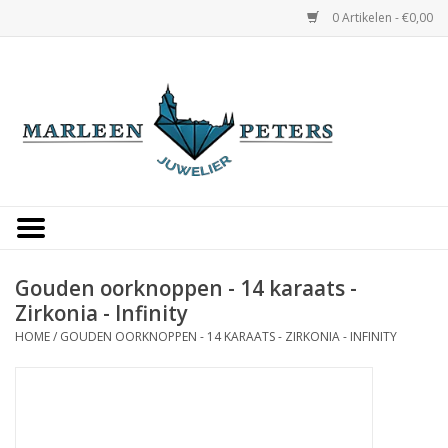
0 Artikelen - €0,00
Home
Horloges
Sieraden
Gepersonaliseerd
Gouden oorknoppen - 14 karaats -
Zirkonia - Infinity
Occasions
HOME
/
GOUDEN OORKNOPPEN - 14 KARAATS - ZIRKONIA - INFINITY
Trouwringen
Overige