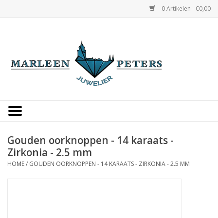
0 Artikelen - €0,00
Home
Horloges
Sieraden
Gepersonaliseerd
Gouden oorknoppen - 14 karaats -
Zirkonia - 2.5 mm
Occasions
HOME
/
GOUDEN OORKNOPPEN - 14 KARAATS - ZIRKONIA - 2.5 MM
Trouwringen
Overige