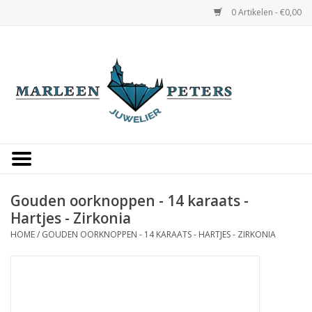
0 Artikelen - €0,00
Home
Horloges
Sieraden
Gepersonaliseerd
Gouden oorknoppen - 14 karaats -
Hartjes - Zirkonia
Occasions
HOME
/
GOUDEN OORKNOPPEN - 14 KARAATS - HARTJES - ZIRKONIA
Trouwringen
Overige