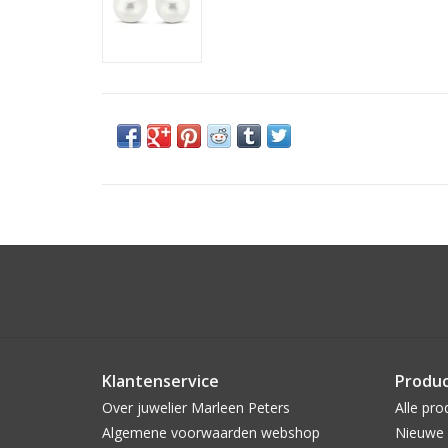
Klantenservice
Produ
Over juwelier Marleen Peters
Alle pro
Algemene voorwaarden webshop
Nieuwe 