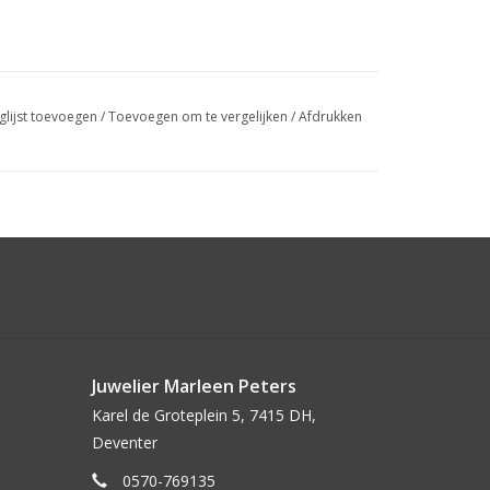
glijst toevoegen
/
Toevoegen om te vergelijken
/
Afdrukken
Juwelier Marleen Peters
Karel de Groteplein 5, 7415 DH,
Deventer
0570-769135