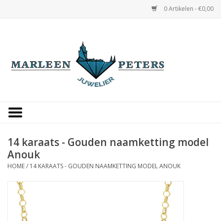
0 Artikelen - €0,00
Home
Horloges
Sieraden
Gepersonaliseerd
14 karaats - Gouden naamketting model
Anouk
Occasions
HOME
/
14 KARAATS - GOUDEN NAAMKETTING MODEL ANOUK
Trouwringen
Overige