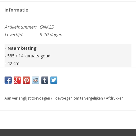
Informatie
Artikelnummer:
GNK25
Levertijd:
9-10 dagen
- Naamketting
- 585 / 14 karaats goud
- 42 cm
- Jasseron schakel
- Max. 12 tekens per naam
- Altijd leuk ingepakt
Aan verlanglijst toevoegen
/
Toevoegen om te vergelijken
/
Afdrukken
Andere schakel of lengte ketting gewenst? Neem contact met ons