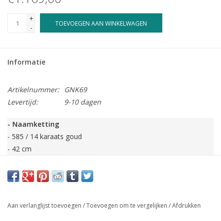
+
TOEVOEGEN AAN WINKELWAGEN
-
Informatie
Artikelnummer:
GNK69
Levertijd:
9-10 dagen
- Naamketting
- 585 / 14 karaats goud
- 42 cm
- Jasseron schakel
- Max. 12 tekens per naam
- Altijd leuk ingepakt
Aan verlanglijst toevoegen
/
Toevoegen om te vergelijken
/
Afdrukken
Andere schakel of lengte ketting gewenst? Neem contact met ons