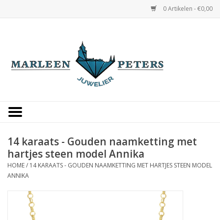
0 Artikelen - €0,00
Home
Horloges
Sieraden
Gepersonaliseerd
14 karaats - Gouden naamketting met
hartjes steen model Annika
Occasions
HOME
/
14 KARAATS - GOUDEN NAAMKETTING MET HARTJES STEEN MODEL
ANNIKA
Trouwringen
Overige