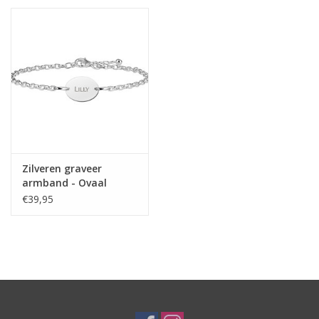
een
mooie geschenkverpakking
. Leuk voor u zelf of om
cadeau te geven!
Vanaf €50,- verzenden wij
gratis
Zilveren graveer
armband - Ovaal
€39,95