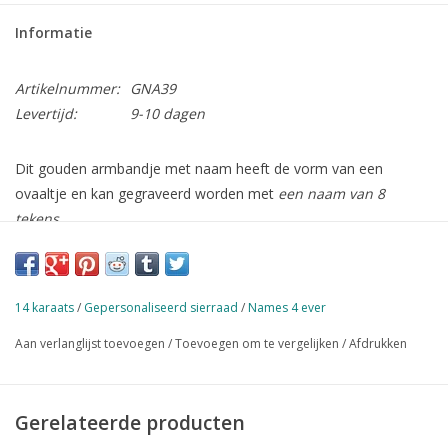
Informatie
Artikelnummer:
GNA39
Levertijd:
9-10 dagen
Dit gouden armbandje met naam heeft de vorm van een
ovaaltje en kan gegraveerd worden met
een naam van 8
tekens
.
Het ovaaltje heeft de volgende afmetingen:
14 mm x 10,5 mm
.
De dikte van het plaatje is
0,7 mm
. Lengte: 17 - 20 cm
14 karaats
/
Gepersonaliseerd sierraad
/
Names 4 ever
Deze armband is gemaakt van
14 karaats goud
, maar is ook
Aan verlanglijst toevoegen
/
Toevoegen om te vergelijken
/
Afdrukken
leverbaar in zilver.
Gerelateerde producten
Elke bestelling wordt standaard door ons verzonden in