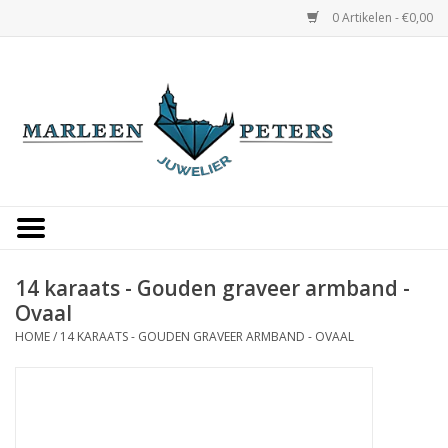
0 Artikelen - €0,00
Home
Horloges
Sieraden
Gepersonaliseerd
14 karaats - Gouden graveer armband -
Ovaal
Occasions
HOME
/
14 KARAATS - GOUDEN GRAVEER ARMBAND - OVAAL
Trouwringen
Overige