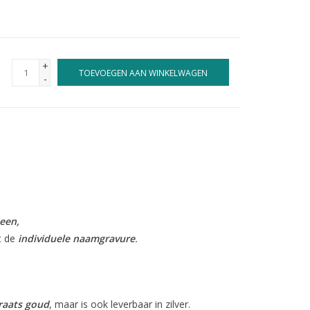
+
TOEVOEGEN AAN WINKELWAGEN
-
teen
,
t de
individuele naamgravure
.
raats goud
, maar is ook leverbaar in zilver.