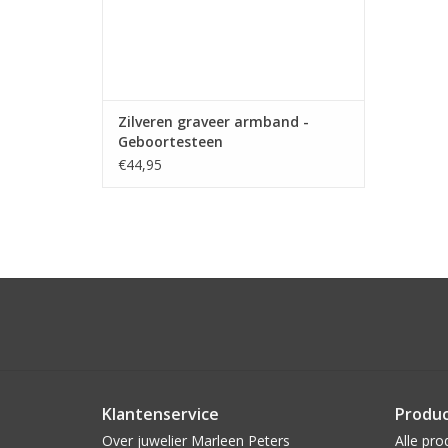
Zilveren graveer armband -
Geboortesteen
€44,95
Klantenservice
Produ
Over juwelier Marleen Peters
Alle pro