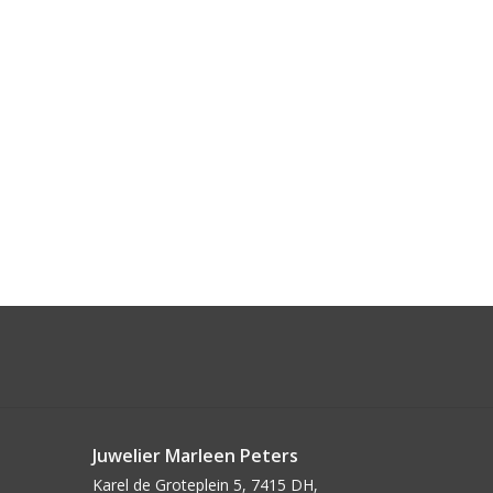
Juwelier Marleen Peters
Karel de Groteplein 5, 7415 DH,