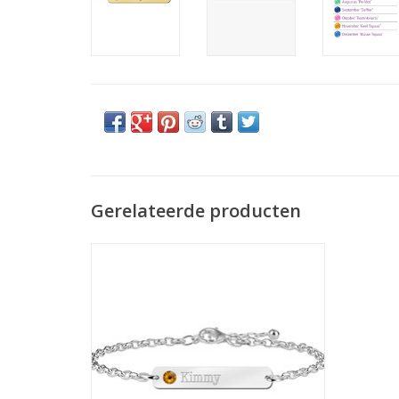
Gerelateerde producten
Zilveren graveer armband -
Geboortesteen
TOEVOEGEN AAN WINKELWAGEN