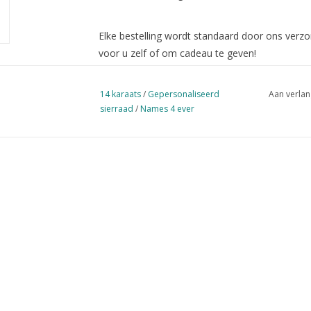
Elke bestelling wordt standaard door ons verz
voor u zelf of om cadeau te geven!
Vanaf €50,- verzenden wij
gratis
.
14 karaats
/
Gepersonaliseerd
Aan verlan
sierraad
/
Names 4 ever