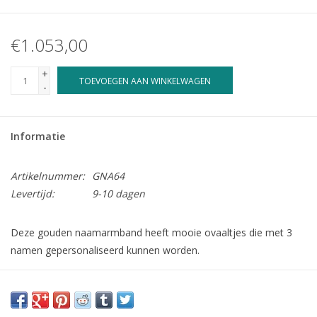
€1.053,00
+
TOEVOEGEN AAN WINKELWAGEN
-
Informatie
Artikelnummer:
GNA64
Levertijd:
9-10 dagen
Deze gouden naamarmband heeft mooie ovaaltjes die met 3
namen gepersonaliseerd kunnen worden.
Op de plaatjes kunnen tot 10 tekens worden gegraveerd. De
afmetingen zin
15 x 11 mm
. De dikte is
0,4 mm
.