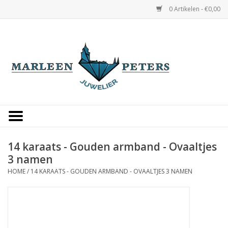
0 Artikelen - €0,00
Home
Horloges
Sieraden
Gepersonaliseerd
14 karaats - Gouden armband - Ovaaltjes
3 namen
Occasions
HOME
/
14 KARAATS - GOUDEN ARMBAND - OVAALTJES 3 NAMEN
Trouwringen
Overige