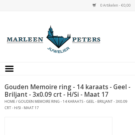
0 Artikelen - €0,00
Home
Horloges
Sieraden
Gepersonaliseerd
Gouden Memoire ring - 14 karaats - Geel -
Briljant - 3x0.09 crt - H/Si - Maat 17
Occasions
HOME
/
GOUDEN MEMOIRE RING - 14 KARAATS - GEEL - BRILJANT - 3X0.09
CRT - H/SI - MAAT 17
Trouwringen
Overige