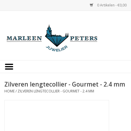
0 Artikelen - €0,00
Home
Horloges
Sieraden
Gepersonaliseerd
Zilveren lengtecollier - Gourmet - 2.4 mm
HOME
/
ZILVEREN LENGTECOLLIER - GOURMET - 2.4 MM
Occasions
Trouwringen
Overige