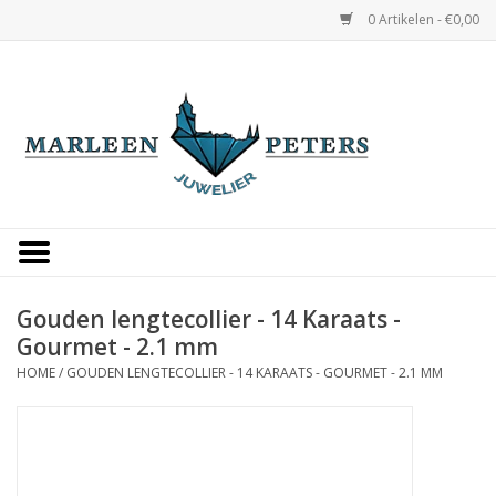
0 Artikelen - €0,00
Home
Horloges
Sieraden
Gepersonaliseerd
Gouden lengtecollier - 14 Karaats -
Gourmet - 2.1 mm
Occasions
HOME
/
GOUDEN LENGTECOLLIER - 14 KARAATS - GOURMET - 2.1 MM
Trouwringen
Overige