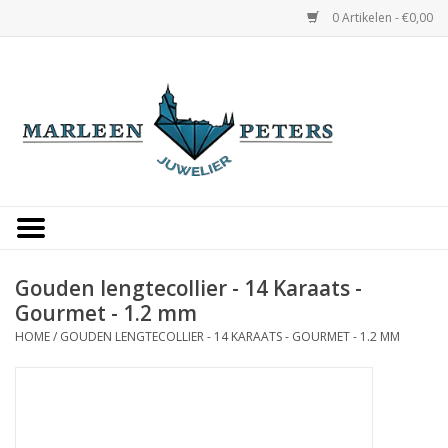
0 Artikelen - €0,00
Home
Horloges
Sieraden
Gepersonaliseerd
Gouden lengtecollier - 14 Karaats -
Gourmet - 1.2 mm
Occasions
HOME
/
GOUDEN LENGTECOLLIER - 14 KARAATS - GOURMET - 1.2 MM
Trouwringen
Overige