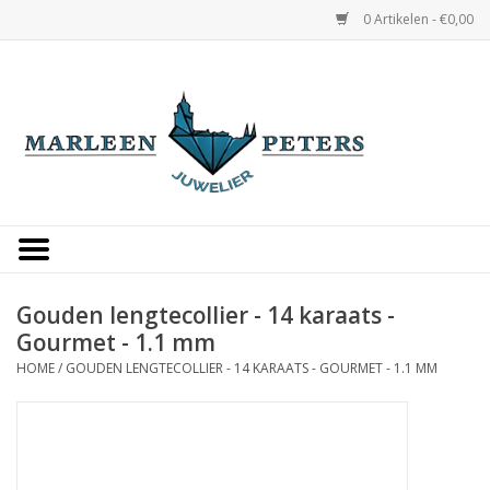
0 Artikelen - €0,00
Home
Horloges
Sieraden
Gepersonaliseerd
Gouden lengtecollier - 14 karaats -
Gourmet - 1.1 mm
Occasions
HOME
/
GOUDEN LENGTECOLLIER - 14 KARAATS - GOURMET - 1.1 MM
Trouwringen
Overige