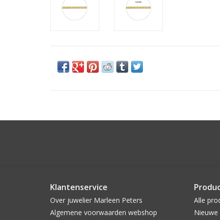
Klantenservice
Produ
Over juwelier Marleen Peters
Alle pro
Algemene voorwaarden webshop
Nieuwe 