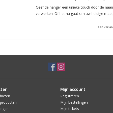
Geef de hanger een unieke touch door de naam 
verwerken. Of het nu gaat om uw huidige maatj
speciale band die u samen deelt in een tijdloos 
Aan verlan
De hanger heeft een subtiele afmeting van ca
deze perfect is voor dagelijks gebruik. Stijlvo
uitstraling.
cten
Mijn account
ducten
Registreren
producten
Mijn bestellingen
ingen
Mijn tickets