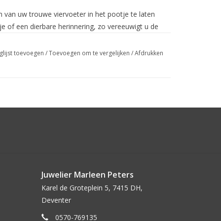
van uw trouwe viervoeter in het pootje te laten
e of een dierbare herinnering, zo vereeuwigt u de
sieraad.
glijst toevoegen
/
Toevoegen om te vergelijken
/
Afdrukken
. 16 x 17 mm en een dikte van 0,7 mm, waardoor
l, duurzaam en met een warme, persoonlijke
Juwelier Marleen Peters
Karel de Groteplein 5, 7415 DH,
Deventer
0570-769135