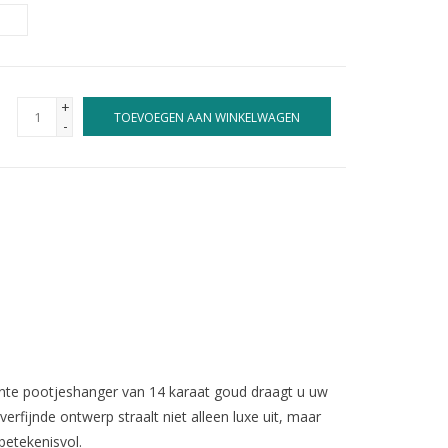
+
TOEVOEGEN AAN WINKELWAGEN
-
ante pootjeshanger van 14 karaat goud draagt u uw
 verfijnde ontwerp straalt niet alleen luxe uit, maar
betekenisvol.