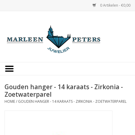
0 Artikelen - €0,00
Home
Horloges
Sieraden
Gepersonaliseerd
Gouden hanger - 14 karaats - Zirkonia -
Zoetwaterparel
Occasions
HOME
/
GOUDEN HANGER - 14 KARAATS - ZIRKONIA - ZOETWATERPAREL
Trouwringen
Overige