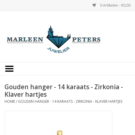
0 Artikelen - €0,00
Home
Horloges
Sieraden
Gepersonaliseerd
Gouden hanger - 14 karaats - Zirkonia -
Klaver hartjes
Occasions
HOME
/
GOUDEN HANGER - 14 KARAATS - ZIRKONIA - KLAVER HARTJES
Trouwringen
Overige