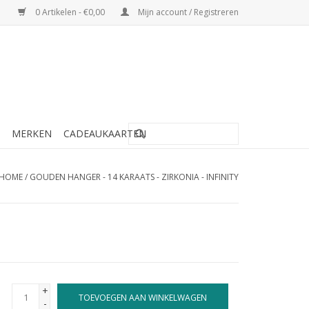
0 Artikelen - €0,00
Mijn account / Registreren
MERKEN
CADEAUKAARTEN
HOME
/
GOUDEN HANGER - 14 KARAATS - ZIRKONIA - INFINITY
+
TOEVOEGEN AAN WINKELWAGEN
-