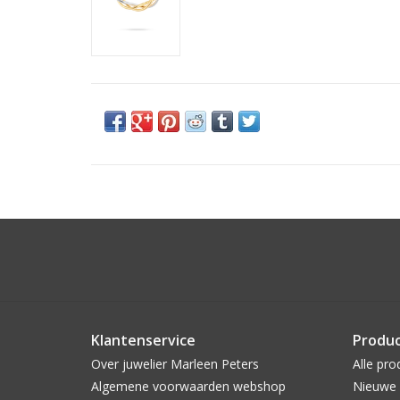
Klantenservice
Produ
Over juwelier Marleen Peters
Alle pro
Algemene voorwaarden webshop
Nieuwe 