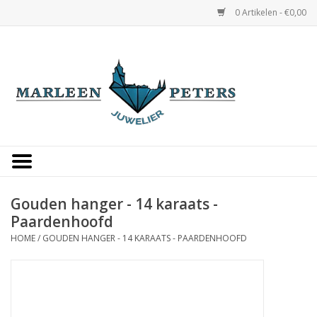
0 Artikelen - €0,00
Home
Horloges
Sieraden
Gepersonaliseerd
Gouden hanger - 14 karaats -
Paardenhoofd
Occasions
HOME
/
GOUDEN HANGER - 14 KARAATS - PAARDENHOOFD
Trouwringen
Overige