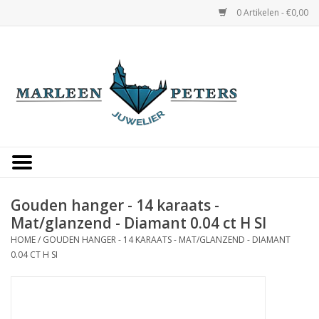
0 Artikelen - €0,00
Home
Horloges
Sieraden
Gepersonaliseerd
Gouden hanger - 14 karaats -
Mat/glanzend - Diamant 0.04 ct H SI
Occasions
HOME
/
GOUDEN HANGER - 14 KARAATS - MAT/GLANZEND - DIAMANT
0.04 CT H SI
Trouwringen
Overige