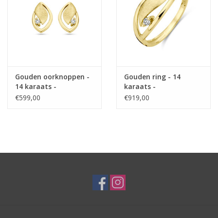
Gouden oorknoppen -
Gouden ring - 14
14 karaats -
karaats -
Mat/glanzend -
Mat/glanzend -
€599,00
€919,00
Diamant 0.03ct (2x
Diamant 0.04 ct H SI -
0.015ct) H SI
Maat 17.75