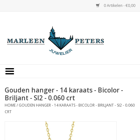
0 Artikelen - €0,00
Home
Horloges
Sieraden
Gepersonaliseerd
Gouden hanger - 14 karaats - Bicolor -
Briljant - SI2 - 0.060 crt
Occasions
HOME
/
GOUDEN HANGER - 14 KARAATS - BICOLOR - BRILJANT - SI2 - 0.060
CRT
Trouwringen
Overige