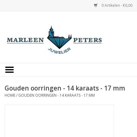
0 Artikelen - €0,00
Home
Horloges
Sieraden
Gepersonaliseerd
Gouden oorringen - 14 karaats - 17 mm
HOME
/
GOUDEN OORRINGEN - 14 KARAATS - 17 MM
Occasions
Trouwringen
Overige