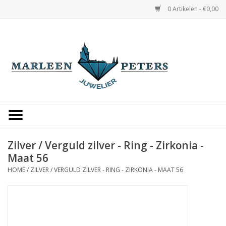
0 Artikelen - €0,00
Home
Horloges
Sieraden
Gepersonaliseerd
Zilver / Verguld zilver - Ring - Zirkonia -
Maat 56
Occasions
HOME
/
ZILVER / VERGULD ZILVER - RING - ZIRKONIA - MAAT 56
Trouwringen
Overige