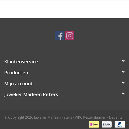
vaatwasmachinebestendig
en wordt
stijlvol verpakt
geleverd
, klaar om te geven… of lekker zelf te houden.
Klantenservice
Producten
Mijn account
Juwelier Marleen Peters
© Copyright 2026 Juwelier Marleen Peters - WKC Keizerslanden - Deventer