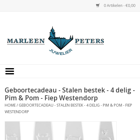
0 Artikelen - €0,00
Home
Horloges
Sieraden
Gepersonaliseerd
Geboortecadeau - Stalen bestek - 4 delig -
Pim & Pom - Fiep Westendorp
Occasions
HOME
/
GEBOORTECADEAU - STALEN BESTEK - 4 DELIG - PIM & POM - FIEP
WESTENDORP
Trouwringen
Overige