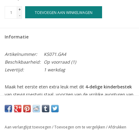
+
TOEVOEGEN AAN WINKELWAGEN
-
Informatie
Artikelnummer:
KS071.GA4
Beschikbaarheid:
Op voorraad
(1)
Levertijd:
1 werkdag
Maak het eerste eten extra leuk met dit
4‑delige kinderbestek
van stevig roestvrij staal, voorzien van de vrolijke avonturen van
Pim & Pom
. Speciaal ontworpen voor
kleine handjes
, zodat
kinderen spelenderwijs leren zelfstandig eten.
Bij
Juwelier Marleen Peters
kan het bestek
gegraveerd
Aan verlanglijst toevoegen
/
Toevoegen om te vergelijken
/
Afdrukken
worden met een naam of geboortedatum, waardoor het een
persoonlijk en blijvend geboortecadeau wordt. Het is