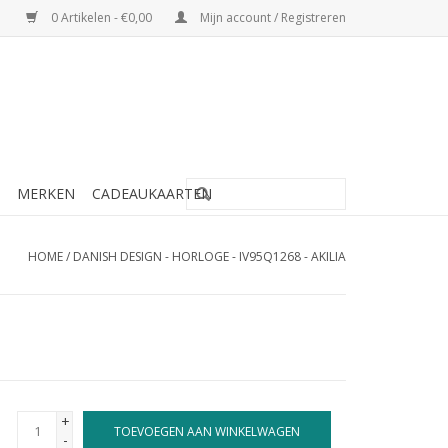
0 Artikelen - €0,00
Mijn account / Registreren
MERKEN
CADEAUKAARTEN
HOME
/
DANISH DESIGN - HORLOGE - IV95Q1268 - AKILIA
+
TOEVOEGEN AAN WINKELWAGEN
-