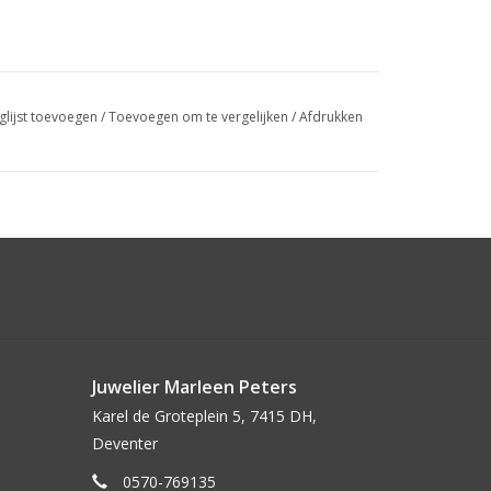
glijst toevoegen
/
Toevoegen om te vergelijken
/
Afdrukken
Juwelier Marleen Peters
Karel de Groteplein 5, 7415 DH,
Deventer
0570-769135